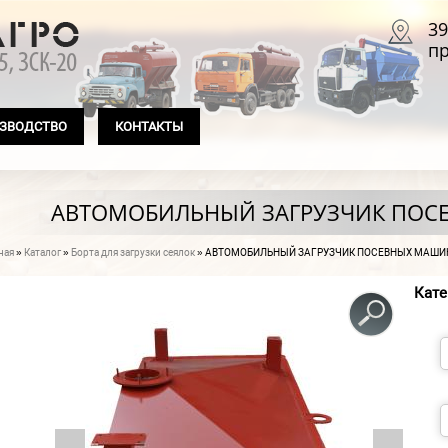
39
пр
ЗВОДСТВО
КОНТАКТЫ
АВТОМОБИЛЬНЫЙ ЗАГРУЗЧИК ПОСЕ
ная
»
Каталог
»
Борта для загрузки сеялок
» АВТОМОБИЛЬНЫЙ ЗАГРУЗЧИК ПОСЕВНЫХ МАШИН
 здесь
Кате