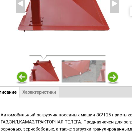
вигационное меню
писание
Характеристики
активная
кладка)
Автомобильный загрузчик посевных машин ЗСЧ-25 пристык
ГАЗ,ЗИЛ,КАМАЗ,ТРАКТОРНАЯ ТЕЛЕГА. Предназначен для загр
зерновых, зернобобовых, а также загрузки гранулированным