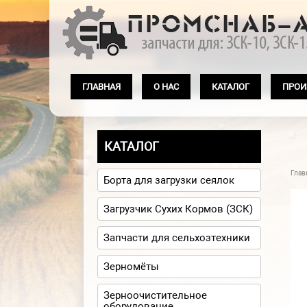
Перейти к основному содержанию
ГЛАВНАЯ
О НАС
КАТАЛОГ
ПРОИ
КАТАЛОГ
Глав
Вы
Борта для загрузки сеялок
Загрузчик Сухих Кормов (ЗСК)
Запчасти для сельхозтехники
Зерномёты
Зерноочистительное
оборудование