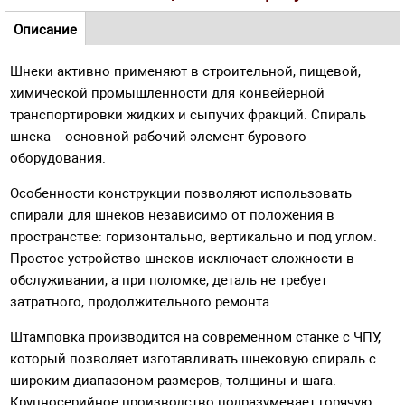
Навигационное меню
Описание
(активная
Шнеки активно применяют в строительной, пищевой,
вкладка)
химической промышленности для конвейерной
транспортировки жидких и сыпучих фракций. Спираль
шнека – основной рабочий элемент бурового
оборудования.
Особенности конструкции позволяют использовать
спирали для шнеков независимо от положения в
пространстве: горизонтально, вертикально и под углом.
Простое устройство шнеков исключает сложности в
обслуживании, а при поломке, деталь не требует
затратного, продолжительного ремонта
Штамповка производится на современном станке с ЧПУ,
который позволяет изготавливать шнековую спираль с
широким диапазоном размеров, толщины и шага.
Крупносерийное производство подразумевает горячую