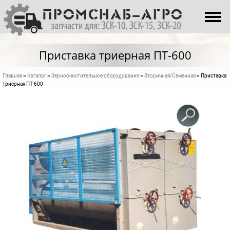
Перейти к основному содержанию
О НАС
КАТАЛОГ
Приставка триерная ПТ-600
ПРОИЗВОДСТВО
Главная
»
Каталог
»
Зерноочистительное оборудование
»
Вторичная/Семенная
» Приставка
Вы здесь
КОНТАКТЫ
триерная ПТ-600