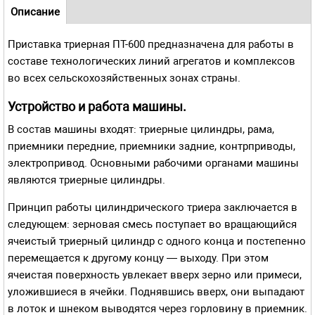
Навигационное меню
Описание
(активная
Приставка триерная ПТ-600 предназначена для работы в
вкладка)
составе технологических линий агрегатов и комплексов
во всех сельскохозяйственных зонах страны.
Устройство и работа машины.
В состав машины входят: триерные цилиндры, рама,
приемники передние, приемники задние, контрприводы,
электро­привод. Основными рабочими органами машины
являются триерные цилиндры.
Принцип работы цилиндрического триера заключается в
следующем: зерно­вая смесь поступает во вращающийся
ячеистый триерный цилиндр с одного конца и постепенно
перемещается к другому концу — выходу. При этом
ячеистая поверхность увлекает вверх зерно или примеси,
уложившиеся в ячейки. Поднявшись вверх, они выпадают
в лоток и шнеком выводятся через горловину в приемник.