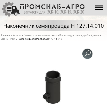
Перейти к основному содержанию
О НАС
КАТАЛОГ
Наконечник семяпровода H 127.14.010
ПРОИЗВОДСТВО
Главная
»
Каталог
»
Запчасти для сельхозтехники
»
Запчасти для сеялок, граблей, машин
Вы здесь
КОНТАКТЫ
ДОН и НИВА
» Наконечник семяпровода H 127.14.010