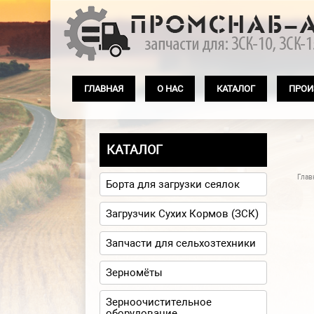
Перейти к основному содержанию
ГЛАВНАЯ
О НАС
КАТАЛОГ
ПРОИ
КАТАЛОГ
Глав
Вы
Борта для загрузки сеялок
Загрузчик Сухих Кормов (ЗСК)
Запчасти для сельхозтехники
Зерномёты
Зерноочистительное
оборудование