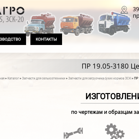
39
пр
ЗВОДСТВО
КОНТАКТЫ
ПР 19.05-3180 Ц
ная
»
Каталог
»
Запчасти для сельхозтехники
»
Запчасти для загрузчика сухих кормов ЗСК
» ПР 
 здесь
ИЗГОТОВЛЕН
по чертежам и образцам з