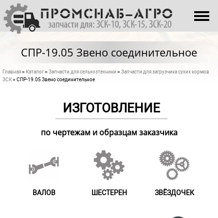
Перейти к основному содержанию
О НАС
КАТАЛОГ
СПР-19.05 Звено соединительное
ПРОИЗВОДСТВО
Главная
»
Каталог
»
Запчасти для сельхозтехники
»
Запчасти для загрузчика сухих кормов
Вы здесь
КОНТАКТЫ
ЗСК
» СПР-19.05 Звено соединительное
ИЗГОТОВЛЕНИЕ
по чертежам и образцам заказчика
ВАЛОВ
ШЕСТЕРЕН
ЗВЁЗДОЧЕК