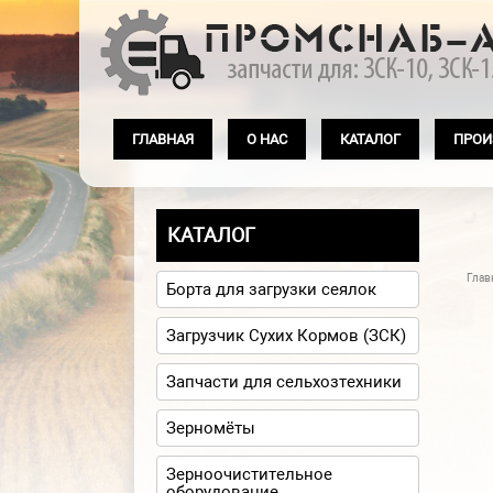
Перейти к основному содержанию
ГЛАВНАЯ
О НАС
КАТАЛОГ
ПРОИ
КАТАЛОГ
Глав
Вы
Борта для загрузки сеялок
Загрузчик Сухих Кормов (ЗСК)
Запчасти для сельхозтехники
Зерномёты
Зерноочистительное
оборудование