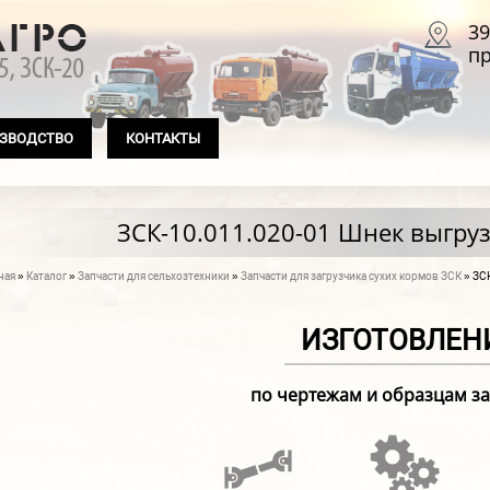
39
пр
ЗВОДСТВО
КОНТАКТЫ
ЗСК-10.011.020-01 Шнек выгр
ная
»
Каталог
»
Запчасти для сельхозтехники
»
Запчасти для загрузчика сухих кормов ЗСК
» ЗС
 здесь
ИЗГОТОВЛЕН
по чертежам и образцам з