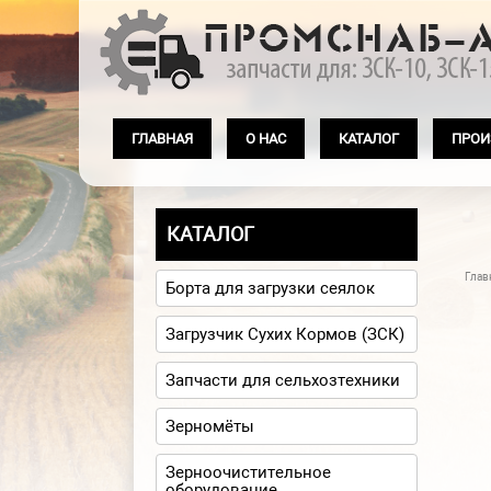
Перейти к основному содержанию
ГЛАВНАЯ
О НАС
КАТАЛОГ
ПРОИ
КАТАЛОГ
Глав
Вы
Борта для загрузки сеялок
Загрузчик Сухих Кормов (ЗСК)
Запчасти для сельхозтехники
Зерномёты
Зерноочистительное
оборудование