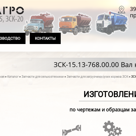
39
пр
ЗВОДСТВО
КОНТАКТЫ
ЗСК-15.13-768.00.00 Вал
ная
»
Каталог
»
Запчасти для сельхозтехники
»
Запчасти для загрузчика сухих кормов ЗСК
» ЗСК
 здесь
ИЗГОТОВЛЕН
по чертежам и образцам з