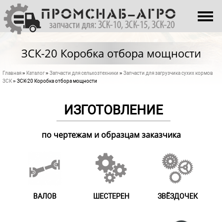
Перейти к основному содержанию
О НАС
КАТАЛОГ
ЗСК-20 Коробка отбора мощности
ПРОИЗВОДСТВО
Главная
»
Каталог
»
Запчасти для сельхозтехники
»
Запчасти для загрузчика сухих кормов
Вы здесь
КОНТАКТЫ
ЗСК
» ЗСК-20 Коробка отбора мощности
ИЗГОТОВЛЕНИЕ
по чертежам и образцам заказчика
ВАЛОВ
ШЕСТЕРЕН
ЗВЁЗДОЧЕК